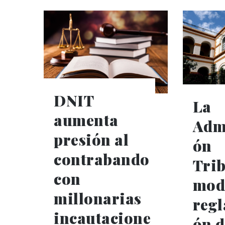
DNIT
La
aumenta
Adm
presión al
ón
contrabando
Trib
con
mod
millonarias
reg
incautacione
ón d