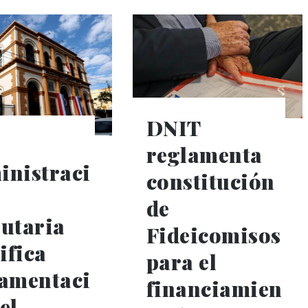
DNIT
reglamenta
inistraci
constitución
de
utaria
Fideicomisos
ifica
para el
lamentaci
financiamien
el