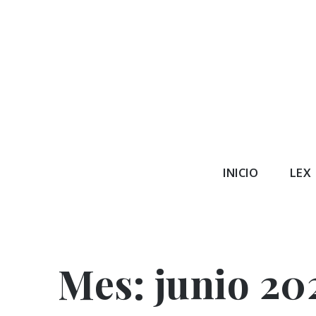
Skip
to
content
blog.le
Lexparaguaya.com / Leyes / Decretos / Normat
INICIO
LEX
Mes:
junio 20