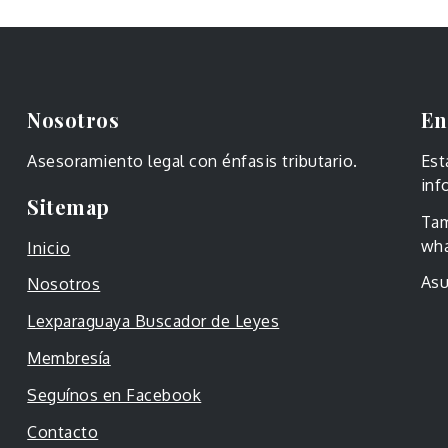
Nosotros
En
Asesoramiento legal con énfasis tributario.
Est
inf
Sitemap
Tam
wha
Inicio
Asu
Nosotros
Lexparaguaya Buscador de Leyes
Membresía
Seguínos en Facebook
Contacto